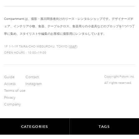
Compartment.は、撮影・展示関係者向けのリース・レンタルショップです。デザイナーズチ
ェア、インテリア小物、食器、テーブルクロス、食器周りの小道具などのプロップを1つ1つ丁
寧に集め、スタイリストや編集のお客様に撮影用にレンタルしています。
1F 1-1-19 TAIRA-CHO MEGUROKU, TOKYO (
MAP
)
OPEN HOURS : 10:00—19:00
Guide
Contact
Copyright Fotom inc.
All rights reserved.
Access
Instagram
Terms of use
Privacy
Company
CATEGORIES
TAGS