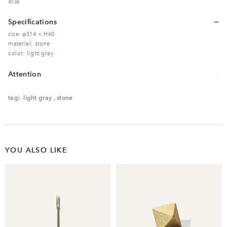
石皿
Specifications
size: φ314 × H60
material: stone
color: light gray
Attention
レンタル品のため、多少の傷・汚れなどがある場合がございます。予めご了承く
ださい。
tag:
light gray
,
stone
電子レンジ ×/ オーブン ×/食洗機 ×
YOU ALSO LIKE