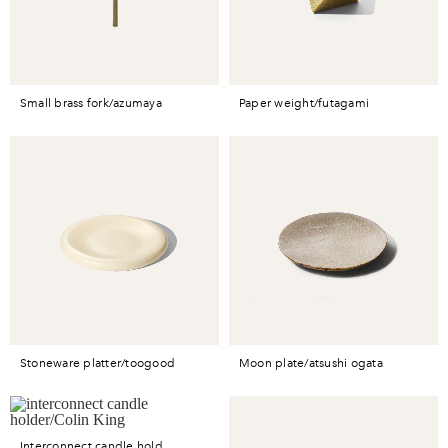
small brass fork/azumaya
paper weight/futagami
stoneware platter/toogood
moon plate/atsushi ogata
interconnect candle hold...