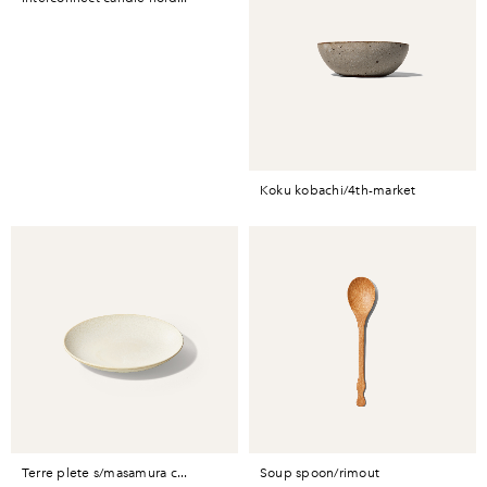
koku kobachi/4th-market
terre plete s/masamura c...
soup spoon/rimout