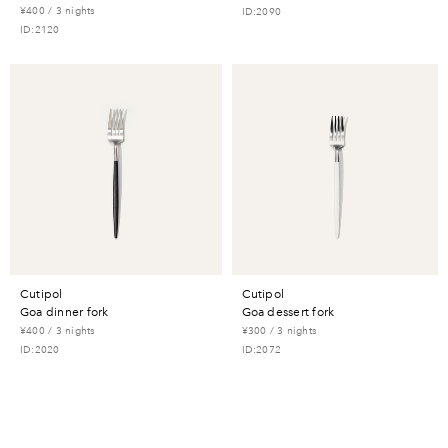
¥400 / 3 nights
ID:2090
ID:2120
cutipol
cutipol
goa dinner fork
goa dessert fork
¥400 / 3 nights
¥300 / 3 nights
ID:2020
ID:2072