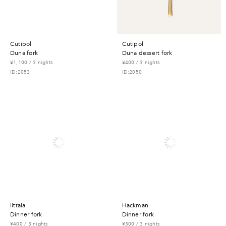
cutipol
cutipol
duna fork
duna dessert fork
¥1,100 / 3 nights
¥400 / 3 nights
ID:2053
ID:2050
iittala
hackman
dinner fork
dinner fork
¥400 / 3 nights
¥300 / 3 nights