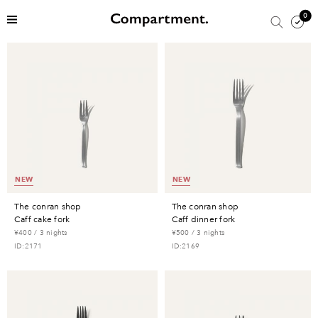
0
NEW
NEW
the conran shop
the conran shop
caff cake fork
caff dinner fork
¥400 / 3 nights
¥500 / 3 nights
ID:2171
ID:2169