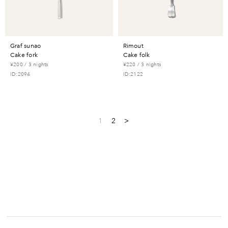
graf sunao
rimout
cake fork
cake folk
¥200 / 3 nights
¥220 / 3 nights
ID:2094
ID:2122
1
2
>