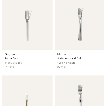
degrenne
mepra
table fork
stainless steel folk
¥150 / 3 nights
¥600 / 3 nights
ID:2129
ID:2111