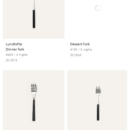
lundtofte
dessert fork
dinner fork
¥100 / 3 nights
¥600 / 3 nights
ID:2063
ID:2013