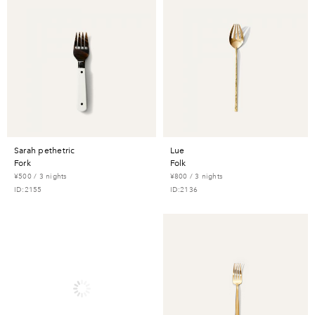
sarah pethetric
lue
fork
folk
¥500 / 3 nights
¥800 / 3 nights
ID:2155
ID:2136