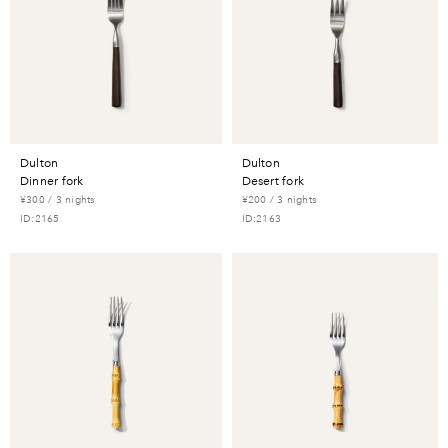
dulton
dulton
dinner fork
desert fork
¥300 / 3 nights
¥200 / 3 nights
ID:2165
ID:2163