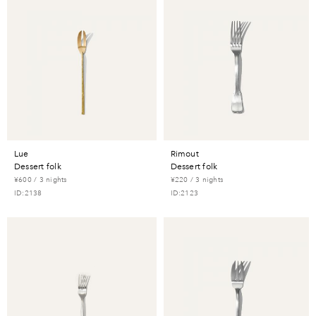
lue
rimout
dessert folk
dessert folk
¥600 / 3 nights
¥220 / 3 nights
ID:2138
ID:2123