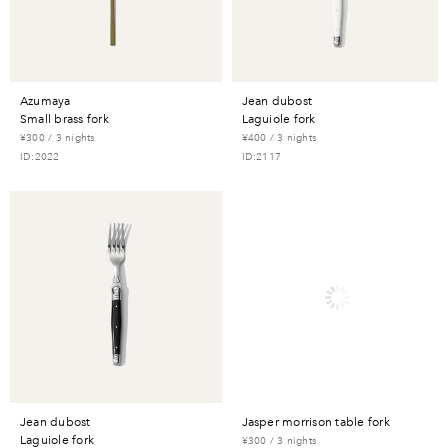
azumaya
jean dubost
small brass fork
laguiole fork
¥300 / 3 nights
¥400 / 3 nights
ID:2022
ID:2117
jean dubost
jasper morrison table fork
laguiole fork
¥300 / 3 nights