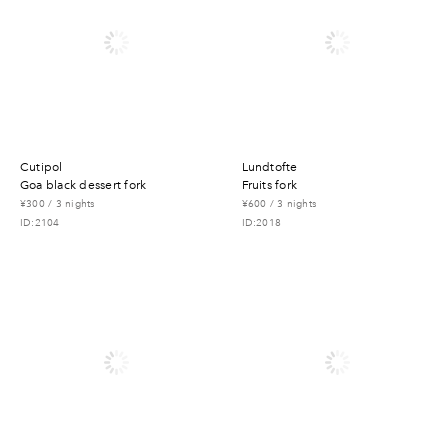
cutipol
lundtofte
goa black dessert fork
fruits fork
¥300 / 3 nights
¥600 / 3 nights
ID:2104
ID:2018