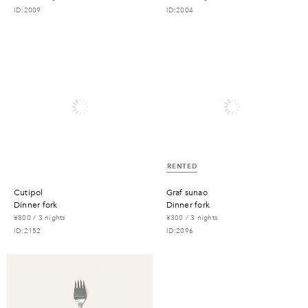
ID:2009
ID:2004
RENTED
cutipol
graf sunao
dinner fork
dinner fork
¥800 / 3 nights
¥300 / 3 nights
ID:2152
ID:2096