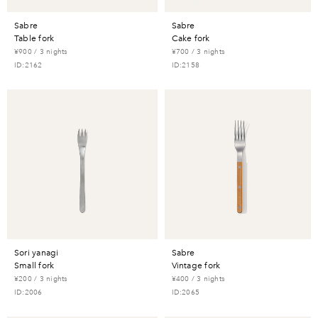
sabre
sabre
table fork
cake fork
¥900 / 3 nights
¥700 / 3 nights
ID:2162
ID:2158
sori yanagi
sabre
small fork
vintage fork
¥200 / 3 nights
¥400 / 3 nights
ID:2006
ID:2065