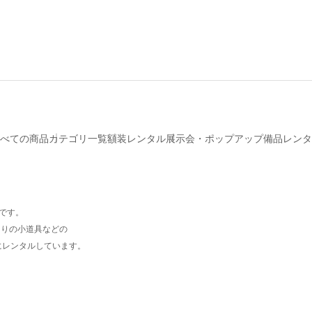
べての商品
カテゴリ一覧
額装レンタル
展示会・ポップアップ備品レンタ
プです。
周りの小道具などの
にレンタルしています。