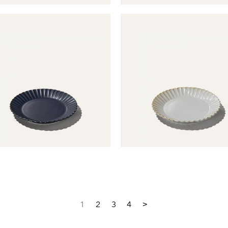
1
2
3
4
>