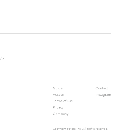
ル
Guide
Contact
Access
Instagram
Terms of use
Privacy
Company
Copyright Fotom inc.
All rights reserved.