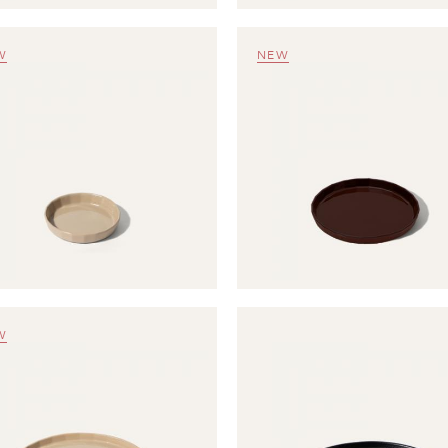
W
NEW
W