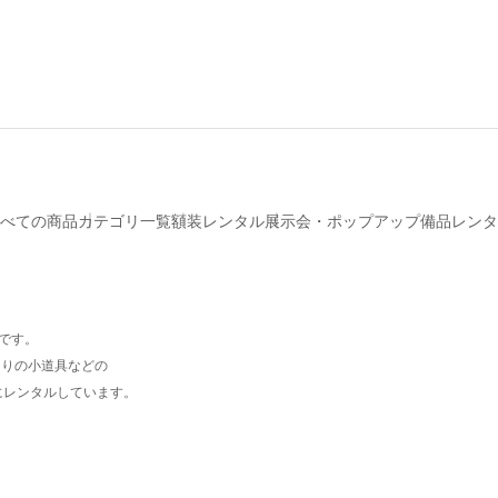
べての商品
カテゴリ一覧
額装レンタル
展示会・ポップアップ備品レンタ
プです。
周りの小道具などの
にレンタルしています。