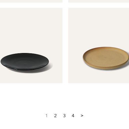
1
2
3
4
>