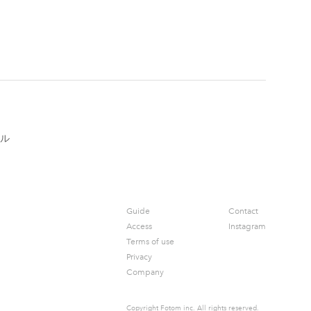
ル
Guide
Contact
Access
Instagram
Terms of use
Privacy
Company
Copyright Fotom inc.
All rights reserved.