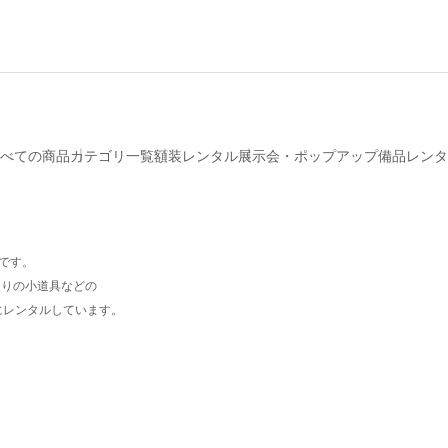
べての商品
カテゴリ一覧
額装レンタル
展示会・ポップアップ備品レンタ
プです。
周りの小道具などの
にレンタルしています。