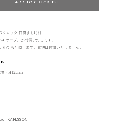
ADD TO CHECKLIST
EDクロック 目覚まし時計
B-Cケーブルが付属いたします。
×3個)でも可動します。電池は付属いたしません。
ns
D70 × H125mm
ため、多少の傷・汚れなどがある場合がございます。予め
od
,
KARLSSON
い。