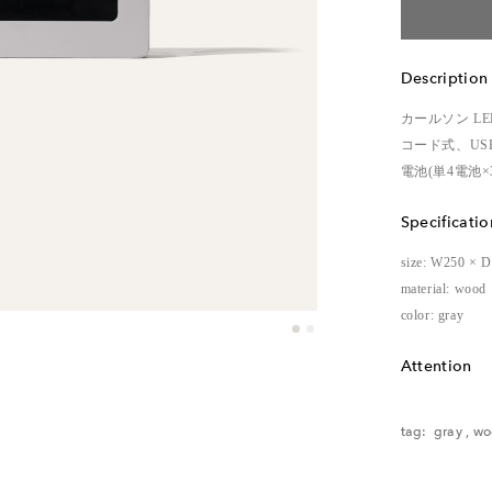
Description
カールソン L
コード式、US
電池(単4電池
Specificatio
size: W250 × 
material: wood
color: gray
Attention
レンタル品の
tag:
gray
,
wo
ご了承くださ