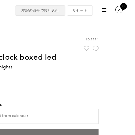
0
ID:7774
 clock boxed led
nights
RN