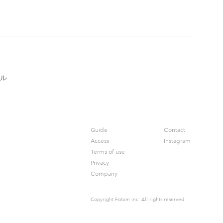
ル
Guide
Contact
Access
Instagram
Terms of use
Privacy
Company
Copyright Fotom inc.
All rights reserved.