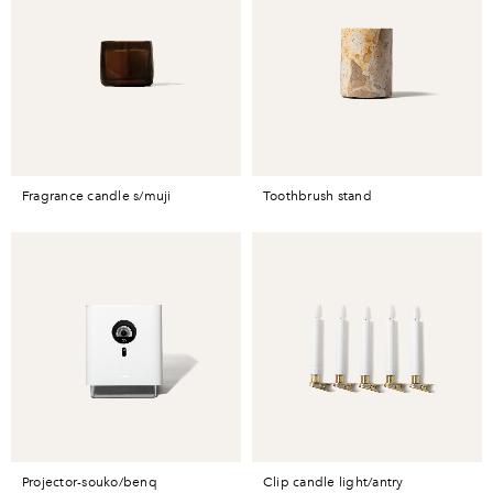
fragrance candle s/muji
toothbrush stand
projector-souko/benq
clip candle light/antry