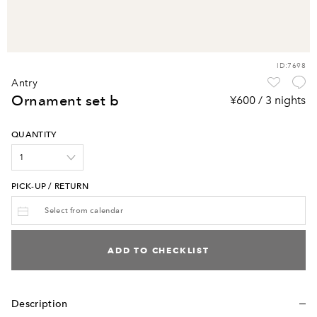
ID:7698
antry
ornament set b
¥600 / 3 nights
QUANTITY
PICK-UP / RETURN
ADD TO CHECKLIST
Description