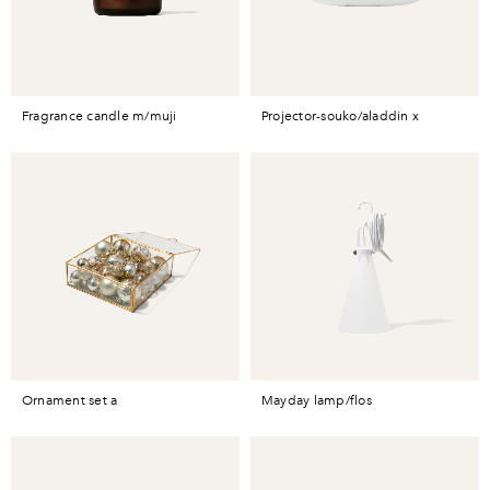
fragrance candle m/muji
projector-souko/aladdin x
ornament set a
mayday lamp/flos