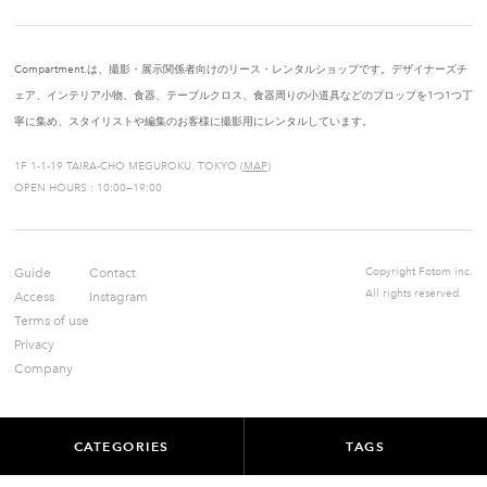
Compartment.は、撮影・展示関係者向けのリース・レンタルショップです。デザイナーズチ
ェア、インテリア小物、食器、テーブルクロス、食器周りの小道具などのプロップを1つ1つ丁
寧に集め、スタイリストや編集のお客様に撮影用にレンタルしています。
1F 1-1-19 TAIRA-CHO MEGUROKU, TOKYO (
MAP
)
OPEN HOURS : 10:00—19:00
Guide
Contact
Copyright Fotom inc.
All rights reserved.
Access
Instagram
Terms of use
Privacy
Company
CATEGORIES
TAGS