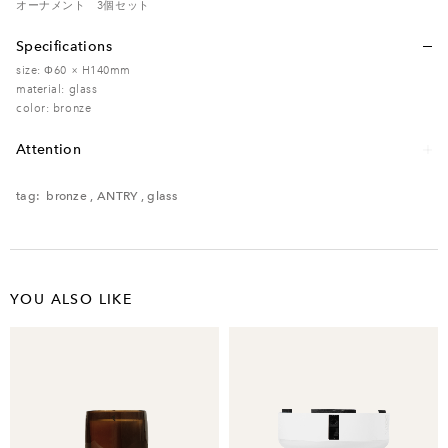
オーナメント 3個セット
Specifications
size: Φ60 × H140mm
material: glass
color: bronze
Attention
レンタル品のため、多少の傷・汚れなどがある場合がございます。予めご了承く
ださい。
tag:
bronze
,
ANTRY
,
glass
YOU ALSO LIKE