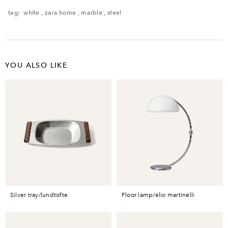
レンタル品のため、多少の傷・汚れなどがある場合がございます。予めご了承く
ださい。
tag:
white
,
zara home
,
marble
,
steel
YOU ALSO LIKE
silver tray/lundtofte
floor lamp/elio martinelli