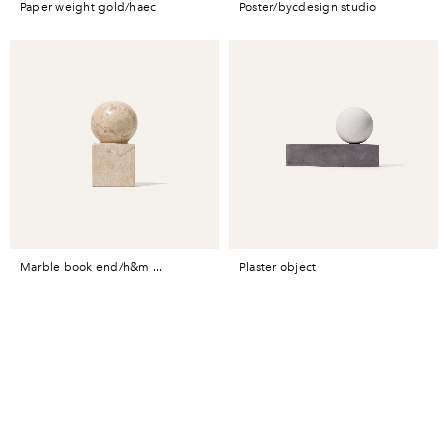
paper weight gold/haec
poster/bycdesign studio
marble book end/h&m ...
plaster object