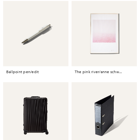
ballpoint pen/edit
the pink river/anne schw...