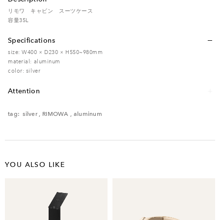
リモワ キャビン スーツケース
容量35L
Specifications
size: W400 × D230 × H550~980mm
material: aluminum
color: silver
Attention
レンタル品のため、多少の傷・汚れなどがある場合がございます。予めご了承く
ださい。
tag:
silver
,
RIMOWA
,
aluminum
YOU ALSO LIKE