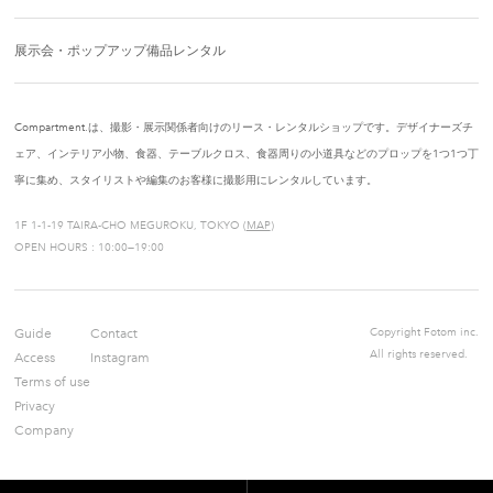
展示会・ポップアップ備品レンタル
Compartment.は、撮影・展示関係者向けのリース・レンタルショップです。デザイナーズチ
ェア、インテリア小物、食器、テーブルクロス、食器周りの小道具などのプロップを1つ1つ丁
寧に集め、スタイリストや編集のお客様に撮影用にレンタルしています。
1F 1-1-19 TAIRA-CHO MEGUROKU, TOKYO (
MAP
)
OPEN HOURS : 10:00—19:00
Guide
Contact
Copyright Fotom inc.
All rights reserved.
Access
Instagram
Terms of use
Privacy
Company