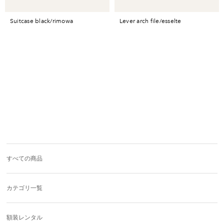
suitcase black/rimowa
lever arch file/esselte
すべての商品
カテゴリ一覧
額装レンタル