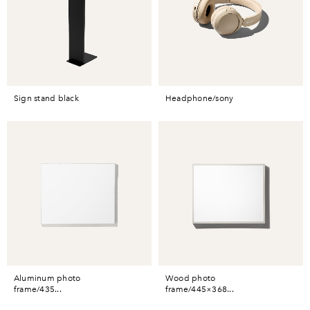
sign stand black
headphone/sony
aluminum photo
wood photo
frame/435...
frame/445×368...