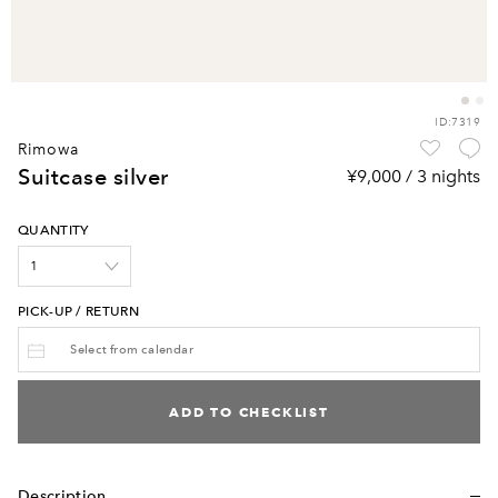
ID:7319
rimowa
suitcase silver
¥9,000 / 3 nights
QUANTITY
PICK-UP / RETURN
ADD TO CHECKLIST
Description