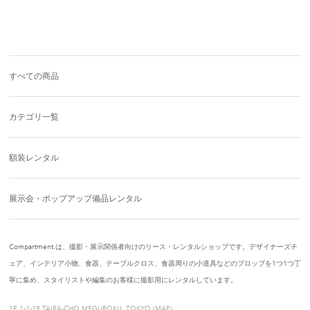
すべての商品
カテゴリ一覧
額装レンタル
展示会・ポップアップ備品レンタル
Compartment.は、撮影・展示関係者向けのリース・レンタルショップです。デザイナーズチ
ェア、インテリア小物、食器、テーブルクロス、食器周りの小道具などのプロップを1つ1つ丁
寧に集め、スタイリストや編集のお客様に撮影用にレンタルしています。
1F 1-1-19 TAIRA-CHO MEGUROKU, TOKYO (
MAP
)