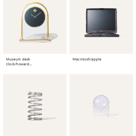
museum desk
macintosh/apple
clock/howard...