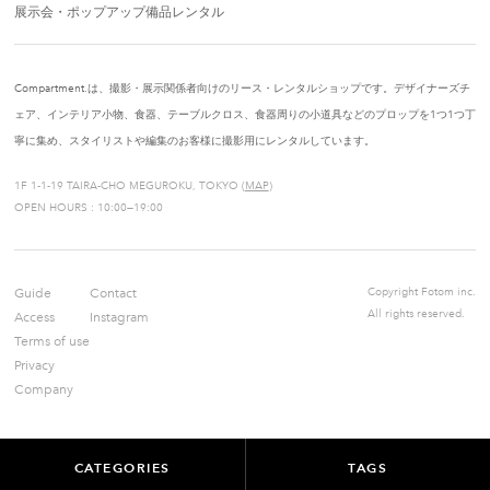
展示会・ポップアップ備品レンタル
Compartment.は、撮影・展示関係者向けのリース・レンタルショップです。デザイナーズチ
ェア、インテリア小物、食器、テーブルクロス、食器周りの小道具などのプロップを1つ1つ丁
寧に集め、スタイリストや編集のお客様に撮影用にレンタルしています。
1F 1-1-19 TAIRA-CHO MEGUROKU, TOKYO (
MAP
)
OPEN HOURS : 10:00—19:00
Guide
Contact
Copyright Fotom inc.
All rights reserved.
Access
Instagram
Terms of use
Privacy
Company
CATEGORIES
TAGS