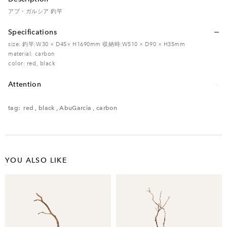
アブ・ガルシア 釣竿
Specifications
size: 釣竿:W30 × D45× H1690mm 収納時:W510 × D90 × H35mm
material: carbon
color: red, black
Attention
レンタル品のため、多少の傷・汚れなどがある場合がございます。予めご了承く
ださい。
tag:
red
,
black
,
AbuGarcia
,
carbon
YOU ALSO LIKE