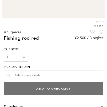
ID:7175
abugarcia
fishing rod red
¥2,500 / 3 nights
QUANTITY
PICK-UP / RETURN
ADD TO CHECKLIST
Description