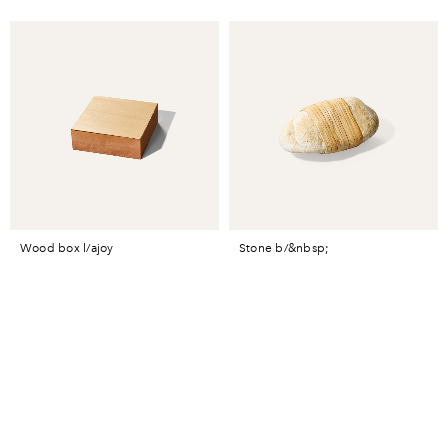
wood box l/ajoy
stone b/&nbsp;