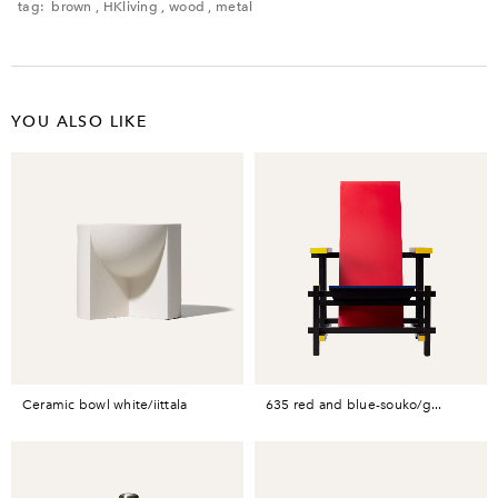
ださい。
tag:
brown
,
HKliving
,
wood
,
metal
YOU ALSO LIKE
ceramic bowl white/iittala
635 red and blue-souko/g...