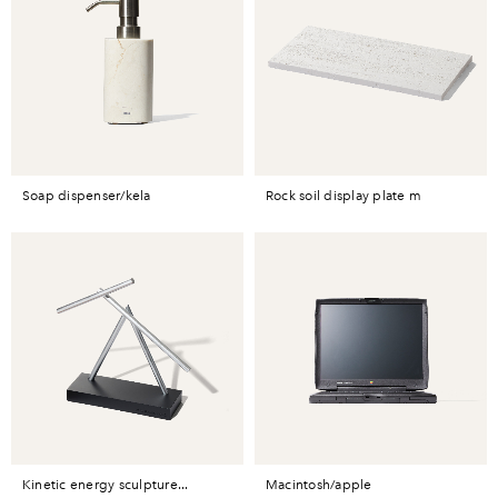
soap dispenser/kela
rock soil display plate m
kinetic energy sculpture...
macintosh/apple