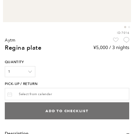
ID:7016
aytm
regina plate
¥5,000 / 3 nights
QUANTITY
PICK-UP / RETURN
ADD TO CHECKLIST
Description