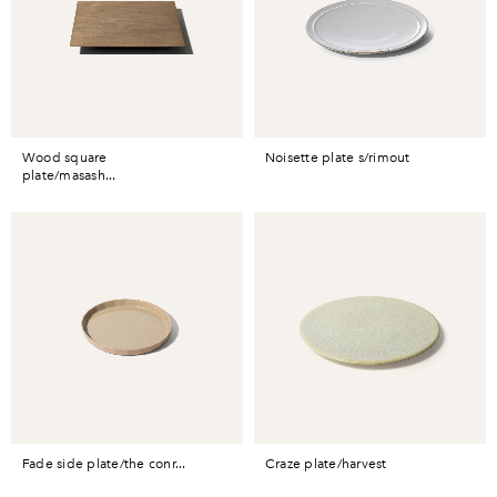
wood square
noisette plate s/rimout
plate/masash...
fade side plate/the conr...
craze plate/harvest