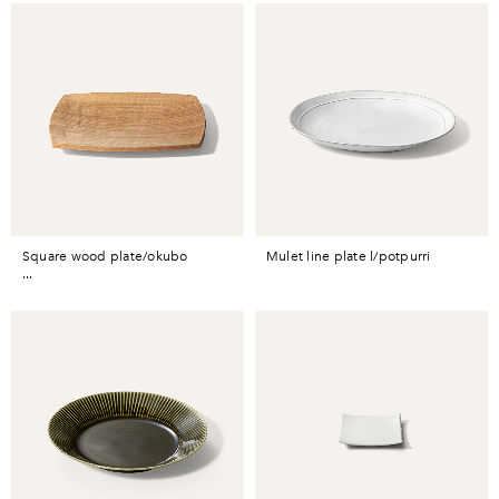
square wood plate/okubo
mulet line plate l/potpurri
...