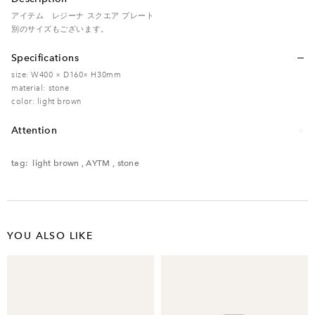
アイテム レジーナ スクエア プレート
別のサイズもございます。
Specifications
size: W400 × D160× H30mm
material: stone
color: light brown
Attention
レンタル品のため、多少の傷・汚れなどがある場合がございます。予めご了承く
ださい。
tag:
light brown
,
AYTM
,
stone
YOU ALSO LIKE