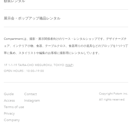
額装レンタル
展示会・ポップアップ備品レンタル
Compartment.は、撮影・展示関係者向けのリース・レンタルショップです。デザイナーズチ
ェア、インテリア小物、食器、テーブルクロス、食器周りの小道具などのプロップを1つ1つ丁
寧に集め、スタイリストや編集のお客様に撮影用にレンタルしています。
1F 1-1-19 TAIRA-CHO MEGUROKU, TOKYO (
MAP
)
OPEN HOURS : 10:00—19:00
Guide
Contact
Copyright Fotom inc.
All rights reserved.
Access
Instagram
Terms of use
Privacy
Company