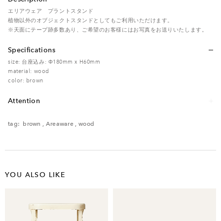
エリアウェア プラントスタンド
植物以外のオブジェクトスタンドとしてもご利用いただけます。
※天面にテープ跡多数あり、ご希望のお客様にはお写真をお送りいたします。
Specifications
size: 台座込み: Φ180mm x H60mm
material: wood
color: brown
Attention
レンタル品のため、多少の傷・汚れなどがある場合がございます。予めご了承く
ださい。
tag:
brown
,
Areaware
,
wood
YOU ALSO LIKE