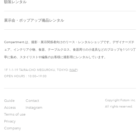
額装レンタル
展示会・ポップアップ備品レンタル
Compartment.は、撮影・展示関係者向けのリース・レンタルショップです。デザイナーズチ
ェア、インテリア小物、食器、テーブルクロス、食器周りの小道具などのプロップを1つ1つ丁
寧に集め、スタイリストや編集のお客様に撮影用にレンタルしています。
1F 1-1-19 TAIRA-CHO MEGUROKU, TOKYO (
MAP
)
OPEN HOURS : 10:00—19:00
Guide
Contact
Copyright Fotom inc.
All rights reserved.
Access
Instagram
Terms of use
Privacy
Company