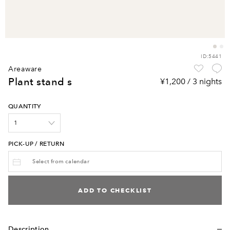
ID:5441
areaware
plant stand s
¥1,200 / 3 nights
QUANTITY
PICK-UP / RETURN
ADD TO CHECKLIST
Description