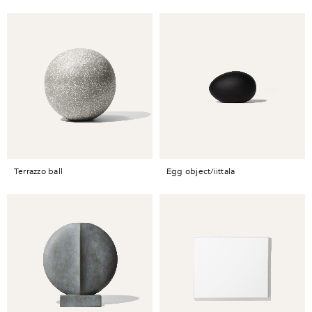
terrazzo ball
egg object/iittala