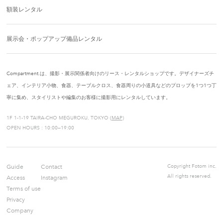
額装レンタル
展示会・ポップアップ備品レンタル
Compartment.は、撮影・展示関係者向けのリース・レンタルショップです。デザイナーズチ
ェア、インテリア小物、食器、テーブルクロス、食器周りの小道具などのプロップを1つ1つ丁
寧に集め、スタイリストや編集のお客様に撮影用にレンタルしています。
1F 1-1-19 TAIRA-CHO MEGUROKU, TOKYO (
MAP
)
OPEN HOURS : 10:00—19:00
Guide
Contact
Copyright Fotom inc.
All rights reserved.
Access
Instagram
Terms of use
Privacy
Company