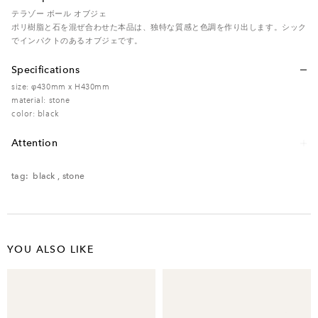
テラゾー ボール オブジェ
ポリ樹脂と石を混ぜ合わせた本品は、独特な質感と色調を作り出します。シック
でインパクトのあるオブジェです。
Specifications
size: φ430mm x H430mm
material: stone
color: black
Attention
レンタル品のため、多少の傷・汚れなどがある場合がございます。予めご了承く
ださい。
tag:
black
,
stone
YOU ALSO LIKE