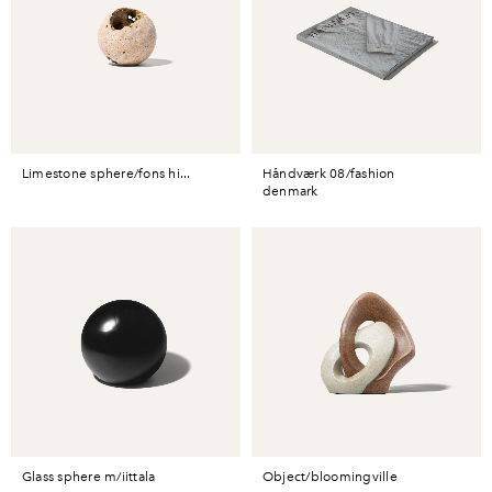
limestone sphere/fons hi...
håndværk 08/fashion
denmark
glass sphere m/iittala
object/bloomingville