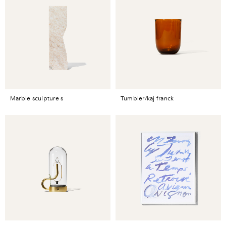
marble sculpture s
tumbler/kaj franck