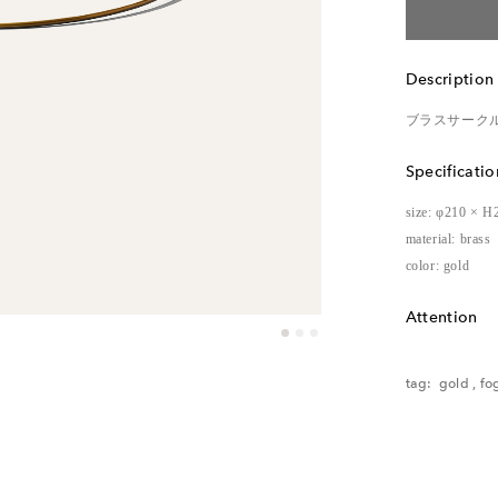
Description
ブラスサーク
Specificatio
size: φ210 × H
material: brass
color: gold
Attention
レンタル品の
tag:
gold
,
fo
ご了承くださ