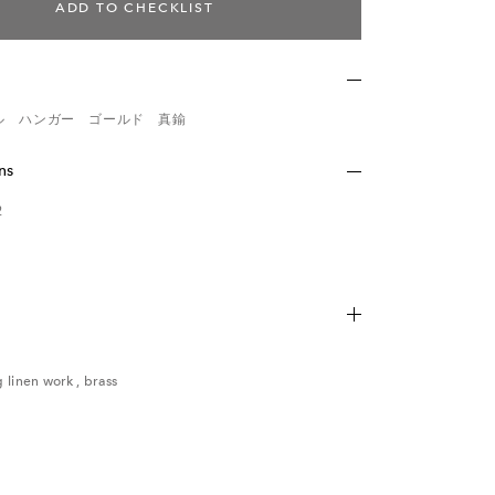
ADD TO CHECKLIST
ル ハンガー ゴールド 真鍮
ns
2
ため、多少の傷・汚れなどがある場合がございます。予め
g linen work
,
brass
い。