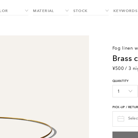
fog linen 
brass 
¥500 / 3 ni
QUANTITY
PICK-UP / RETU