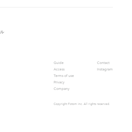
ル
Guide
Contact
Access
Instagram
Terms of use
Privacy
Company
Copyright Fotom inc.
All rights reserved.