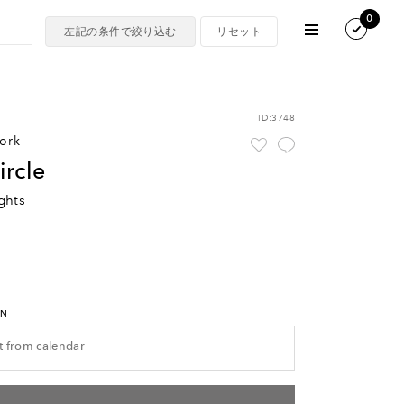
0
ID:3748
work
circle
ghts
RN