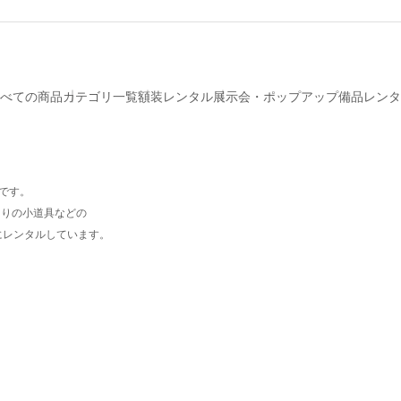
べての商品
カテゴリ一覧
額装レンタル
展示会・ポップアップ備品レンタ
プです。
周りの小道具などの
にレンタルしています。