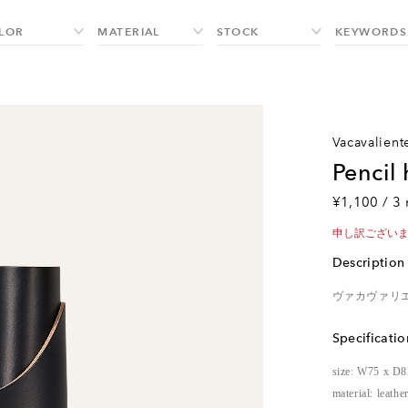
vacavalient
pencil
¥1,100 / 3 
申し訳ござい
Description
ヴァカヴァリ
Specificatio
size: W75 x D
material: leathe