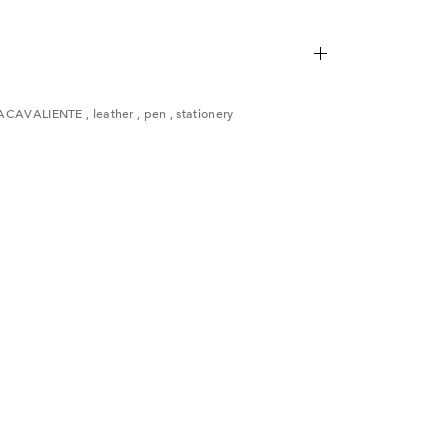
ため、多少の傷・汚れなどがある場合がございます。予め
ACAVALIENTE
,
leather
,
pen
,
stationery
い。