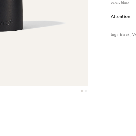
color: black
Attention
レンタル品の
tag:
black
,
V
ご了承くださ