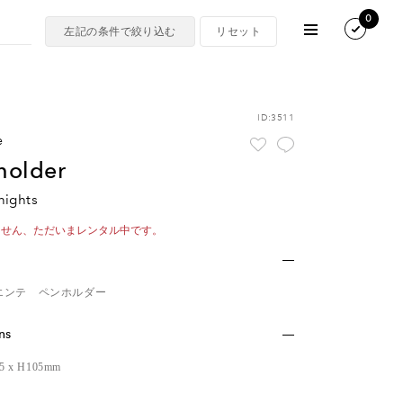
0
ID:3511
e
 holder
nights
ません、ただいまレンタル中です。
エンテ ペンホルダー
ns
85 x H105mm
r