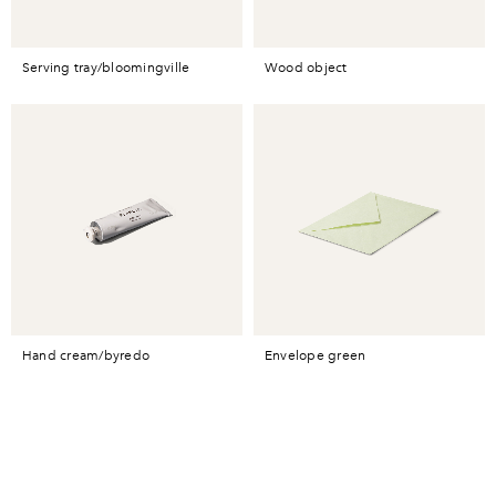
serving tray/bloomingville
wood object
hand cream/byredo
envelope green