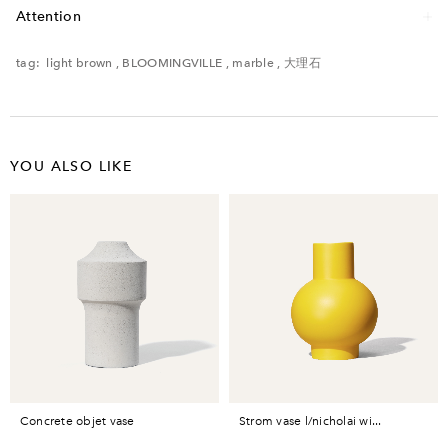
Attention
レンタル品のため、多少の傷・汚れなどがある場合がございます。予めご了承く
ださい。
tag:
light brown
,
BLOOMINGVILLE
,
marble
,
大理石
YOU ALSO LIKE
concrete objet vase
strom vase l/nicholai wi...