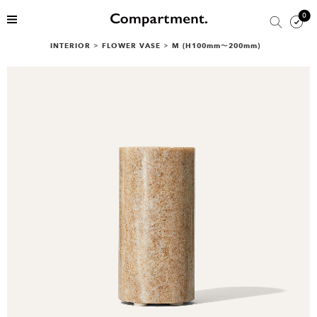
0
INTERIOR
>
FLOWER VASE
>
M (H100mm〜200mm)