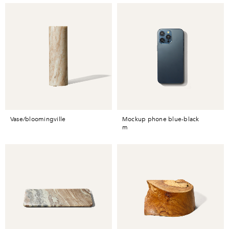
vase/bloomingville
mockup phone blue-black
m