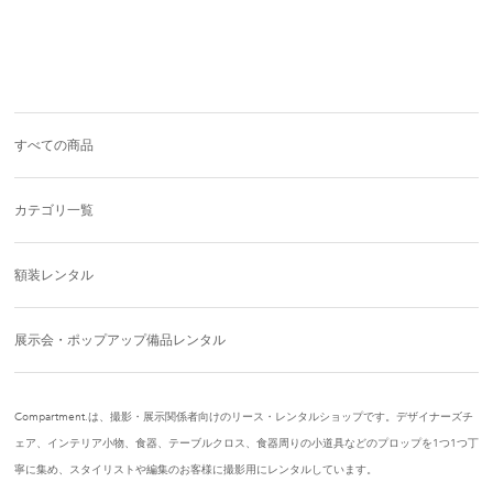
すべての商品
カテゴリ一覧
額装レンタル
展示会・ポップアップ備品レンタル
Compartment.は、撮影・展示関係者向けのリース・レンタルショップです。デザイナーズチ
ェア、インテリア小物、食器、テーブルクロス、食器周りの小道具などのプロップを1つ1つ丁
寧に集め、スタイリストや編集のお客様に撮影用にレンタルしています。