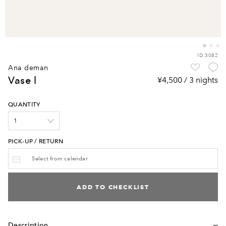
ID:3082
ana deman
vase l
¥4,500 / 3 nights
QUANTITY
PICK-UP / RETURN
ADD TO CHECKLIST
Description