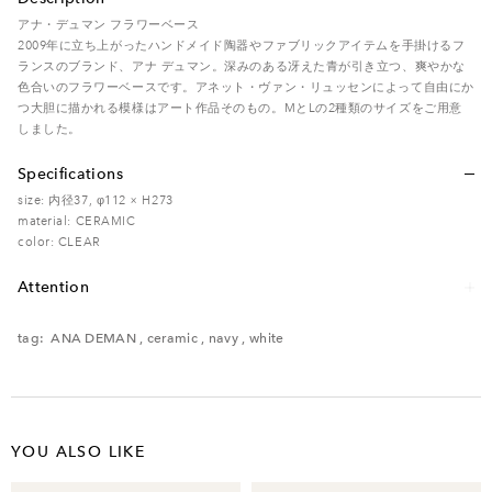
アナ・デュマン フラワーベース
2009年に立ち上がったハンドメイド陶器やファブリックアイテムを手掛けるフ
ランスのブランド、アナ デュマン。深みのある冴えた青が引き立つ、爽やかな
色合いのフラワーベースです。アネット・ヴァン・リュッセンによって自由にか
つ大胆に描かれる模様はアート作品そのもの。MとLの2種類のサイズをご用意
しました。
Specifications
size: 内径37, φ112 × H273
material: CERAMIC
color: CLEAR
Attention
レンタル品のため、多少の傷・汚れなどがある場合がございます。予めご了承く
ださい。
tag:
ANA DEMAN
,
ceramic
,
navy
,
white
YOU ALSO LIKE