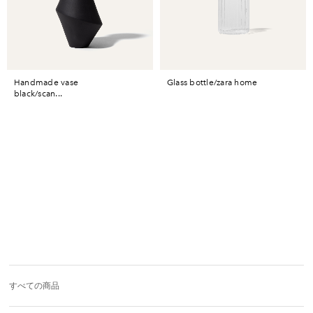
handmade vase
glass bottle/zara home
black/scan...
すべての商品