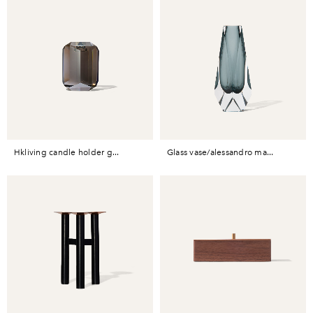
hkliving candle holder g...
glass vase/alessandro ma...