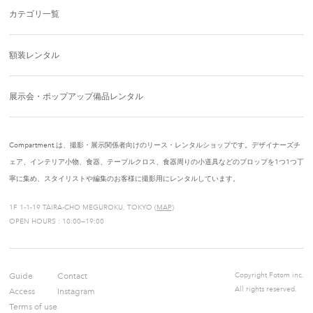
カテゴリ一覧
額装レンタル
展示会・ポップアップ備品レンタル
Compartment.は、撮影・展示関係者向けのリース・レンタルショップです。デザイナーズチ
ェア、インテリア小物、食器、テーブルクロス、食器周りの小道具などのプロップを1つ1つ丁
寧に集め、スタイリストや編集のお客様に撮影用にレンタルしています。
1F 1-1-19 TAIRA-CHO MEGUROKU, TOKYO (
MAP
)
OPEN HOURS : 10:00—19:00
Guide
Contact
Copyright Fotom inc.
All rights reserved.
Access
Instagram
Terms of use