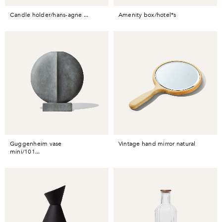
candle holder/hans-agne ...
amenity box/hotel*s
guggenheim vase
vintage hand mirror natural
mini/101...