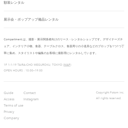
額装レンタル
展示会・ポップアップ備品レンタル
Compartment.は、撮影・展示関係者向けのリース・レンタルショップです。デザイナーズチ
ェア、インテリア小物、食器、テーブルクロス、食器周りの小道具などのプロップを1つ1つ丁
寧に集め、スタイリストや編集のお客様に撮影用にレンタルしています。
1F 1-1-19 TAIRA-CHO MEGUROKU, TOKYO (
MAP
)
OPEN HOURS : 10:00—19:00
Guide
Contact
Copyright Fotom inc.
All rights reserved.
Access
Instagram
Terms of use
Privacy
Company