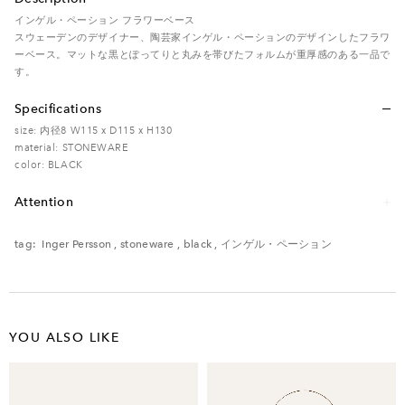
インゲル・ペーション フラワーベース
スウェーデンのデザイナー、陶芸家インゲル・ペーションのデザインしたフラワ
ーベース。マットな黒とぽってりと丸みを帯びたフォルムが重厚感のある一品で
す。
Specifications
size: 内径8 W115 x D115 x H130
material: STONEWARE
color: BLACK
Attention
レンタル品のため、多少の傷・汚れなどがある場合がございます。予めご了承く
ださい。
tag:
Inger Persson
,
stoneware
,
black
,
インゲル・ペーション
YOU ALSO LIKE