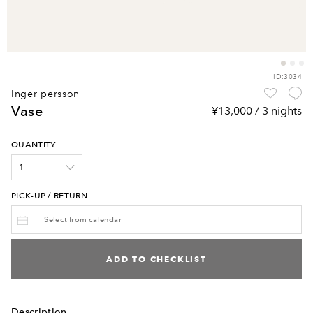
ID:3034
inger persson
vase
¥13,000 / 3 nights
QUANTITY
PICK-UP / RETURN
ADD TO CHECKLIST
Description