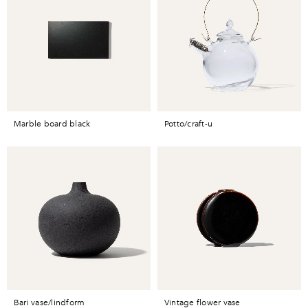
marble board black
potto/craft-u
bari vase/lindform
vintage flower vase