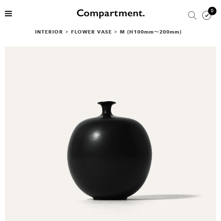
0
INTERIOR
>
FLOWER VASE
>
M (H100mm〜200mm)