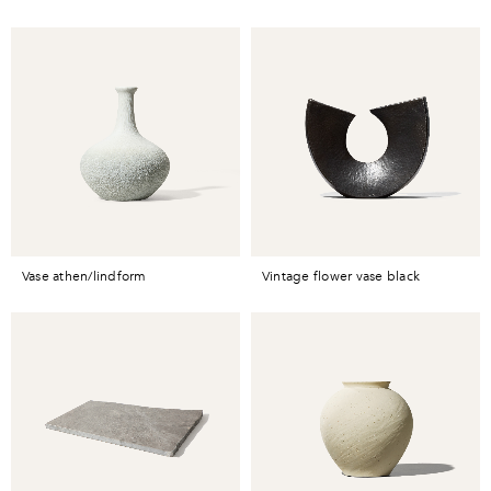
vase athen/lindform
vintage flower vase black