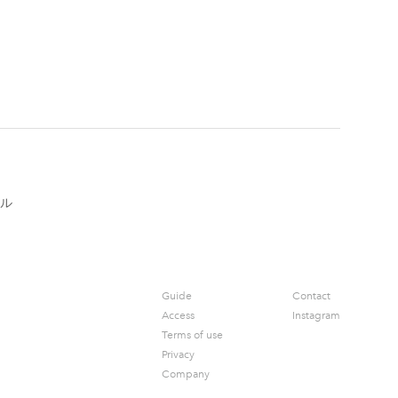
ル
Guide
Contact
Access
Instagram
Terms of use
Privacy
Company