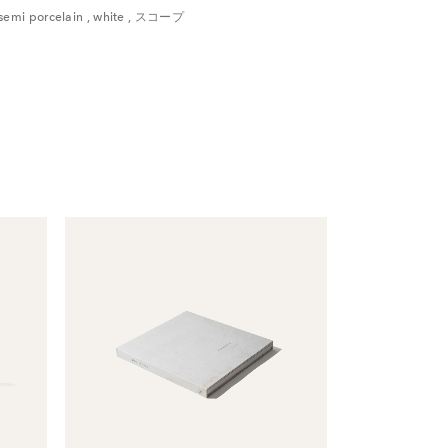
semi porcelain
,
white
,
スコープ
い。