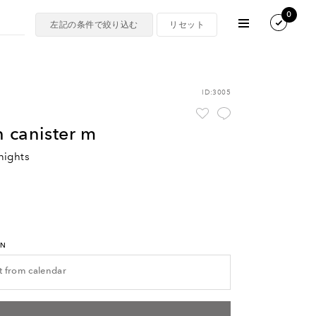
0
ID:3005
en canister m
nights
RN