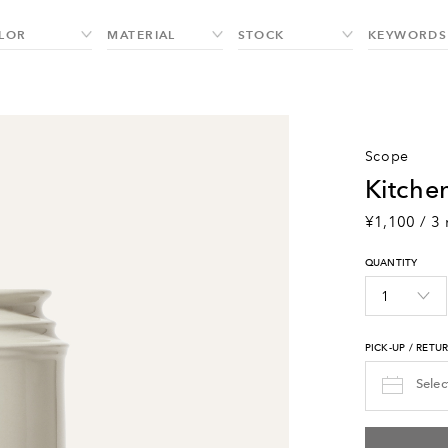
scope
kitch
¥1,100 / 3 
QUANTITY
PICK-UP / RETU