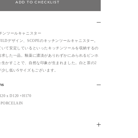
ADD TO CHECKLIST
ッチンツールキャニスター
 GUILDデザイン、SCOPEのキッチンツールキャニスター。
ていて安定しているといったキッチンツールを収納するの
追求した一品。釉薬に濃淡がありわずかにみられるピンホ
を生かすことで、自然な印象が生まれました。白と茶の2
が少し低いSサイズもございます。
ns
120 x D120 ×H170
MI-PORCELAIN
ため、多少の傷・汚れなどがある場合がございます。予め