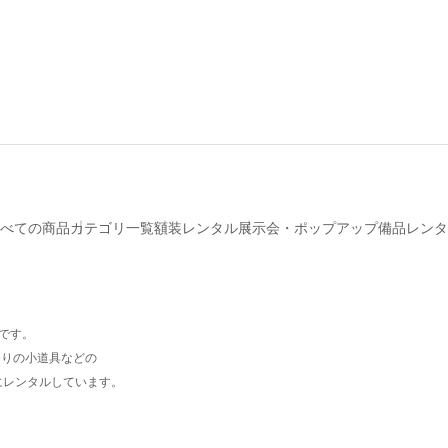
べての商品
カテゴリ一覧
額装レンタル
展示会・ポップアップ備品レンタ
プです。
周りの小道具などの
にレンタルしています。