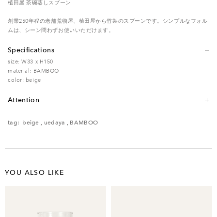
植田屋 茶碗蒸しスプーン
創業250年程の老舗荒物屋、植田屋から竹製のスプーンです。シンプルなフォル
ムは、シーン問わずお使いいただけます。
Specifications
size: W33 x H150
material: BAMBOO
color: beige
Attention
レンタル品のため、多少の傷・汚れなどがある場合がございます。予めご了承く
ださい。
tag:
beige
,
uedaya
,
BAMBOO
電子レンジ – / オーブン – / 食洗機 –
YOU ALSO LIKE