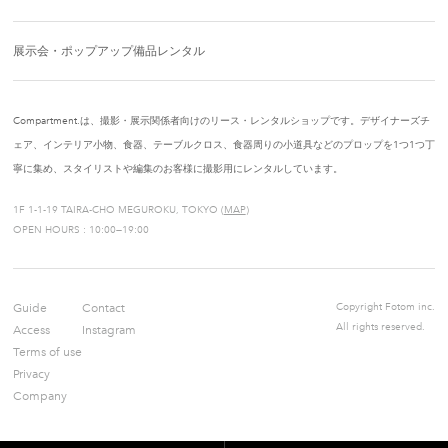
展示会・ポップアップ備品レンタル
Compartment.は、撮影・展示関係者向けのリース・レンタルショップです。デザイナーズチ
ェア、インテリア小物、食器、テーブルクロス、食器周りの小道具などのプロップを1つ1つ丁
寧に集め、スタイリストや編集のお客様に撮影用にレンタルしています。
1F 1-1-19 TAIRA-CHO MEGUROKU, TOKYO (
MAP
)
OPEN HOURS : 10:00—19:00
Guide
Contact
Copyright Fotom inc.
All rights reserved.
Access
Instagram
Terms of use
Privacy
Company