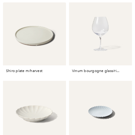
shiro plate m/harvest
vinum bourgogne glass/ri...