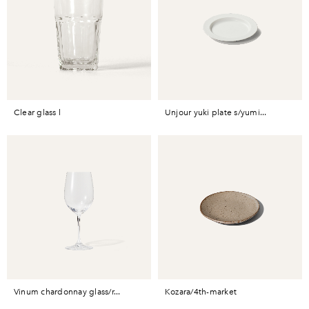
clear glass l
unjour yuki plate s/yumi...
vinum chardonnay glass/r...
kozara/4th-market