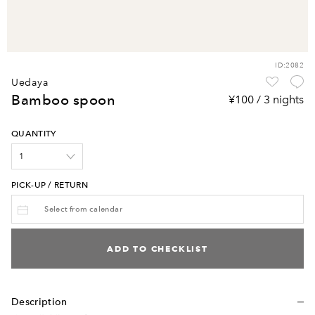
ID:2082
uedaya
bamboo spoon
¥100 / 3 nights
QUANTITY
PICK-UP / RETURN
ADD TO CHECKLIST
Description