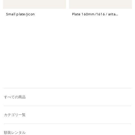
small plate/jicon
plate 160mm/1616 / arita...
すべての商品
カテゴリ一覧
額装レンタル