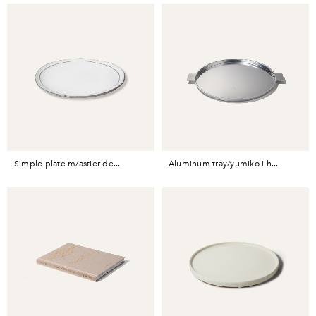
simple plate m/astier de...
aluminum tray/yumiko iih...