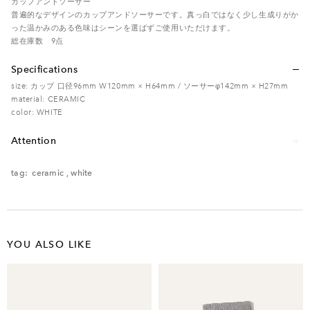
カップアンドソーサー
普遍的なデザインのカップアンドソーサーです。真っ白ではなく少し生成りがか
った温かみのある色味はシーンを選ばずご使用いただけます。
総在庫数 9点
Specifications
size: カップ 口径96mm W120mm × H64mm / ソーサーφ142mm × H27mm
material: CERAMIC
color: WHITE
Attention
レンタル品のため、多少の傷・汚れなどがある場合がございます。予めご了承く
ださい。
tag:
ceramic
,
white
電子レンジ – / オーブン – / 食洗機 –
YOU ALSO LIKE