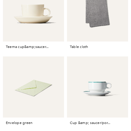
teema cup&amp;saucer...
table cloth
envelope green
cup &amp; saucer/por...