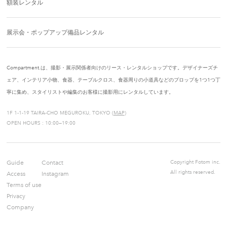
額装レンタル
展示会・ポップアップ備品レンタル
Compartment.は、撮影・展示関係者向けのリース・レンタルショップです。デザイナーズチ
ェア、インテリア小物、食器、テーブルクロス、食器周りの小道具などのプロップを1つ1つ丁
寧に集め、スタイリストや編集のお客様に撮影用にレンタルしています。
1F 1-1-19 TAIRA-CHO MEGUROKU, TOKYO (
MAP
)
OPEN HOURS : 10:00—19:00
Guide
Contact
Copyright Fotom inc.
All rights reserved.
Access
Instagram
Terms of use
Privacy
Company