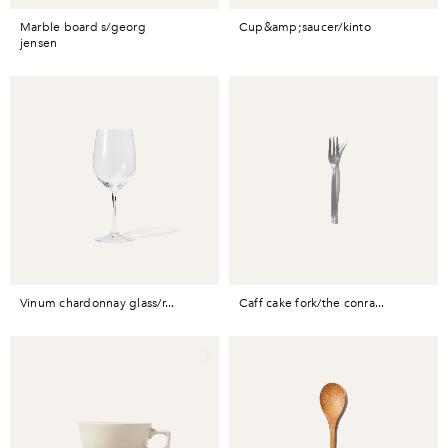
marble board s/georg
cup&amp;saucer/kinto
jensen
vinum chardonnay glass/r...
caff cake fork/the conra...