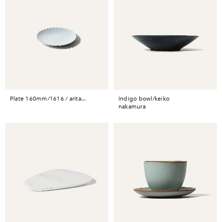
plate 160mm/1616 / arita...
indigo bowl/keiko
nakamura