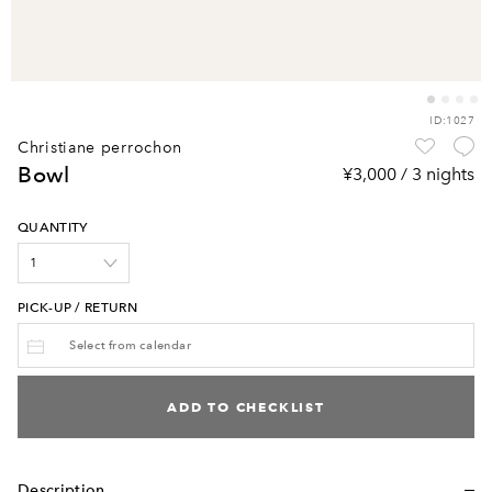
ID:1027
christiane perrochon
bowl
¥3,000 / 3 nights
QUANTITY
PICK-UP / RETURN
ADD TO CHECKLIST
Description