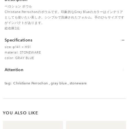
ペロション ボウル
Christiane Perrochonのボウルです。印象的なGray Blueのカラーはインテリア
としても使いたい美しさ。シンプルで洗練されたフォルム。手のひらサイズです
がインパクトがあります。
総在庫2点
Specifications
size: φ141 × H51
material: STONEWARE
color: GRAY BLUE
Attention
レンタル品のため、多少の傷・汚れなどがある場合がございます。予めご了承く
ださい。
tag:
Christiane Perrochon
,
gray blue
,
stoneware
電子レンジ △ / オーブン × / 食洗機 ×
YOU ALSO LIKE