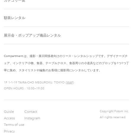
カテゴリ一覧
額装レンタル
展示会・ポップアップ備品レンタル
Compartment.は、撮影・展示関係者向けのリース・レンタルショップです。デザイナーズチ
ェア、インテリア小物、食器、テーブルクロス、食器周りの小道具などのプロップを1つ1つ丁
寧に集め、スタイリストや編集のお客様に撮影用にレンタルしています。
1F 1-1-19 TAIRA-CHO MEGUROKU, TOKYO (
MAP
)
OPEN HOURS : 10:00—19:00
Guide
Contact
Copyright Fotom inc.
All rights reserved.
Access
Instagram
Terms of use
Privacy