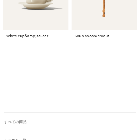
white cup&amp;saucer
soup spoon/rimout
すべての商品