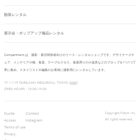
額装レンタル
展示会・ポップアップ備品レンタル
Compartment.は、撮影・展示関係者向けのリース・レンタルショップです。デザイナーズチ
ェア、インテリア小物、食器、テーブルクロス、食器周りの小道具などのプロップを1つ1つ丁
寧に集め、スタイリストや編集のお客様に撮影用にレンタルしています。
1F 1-1-19 TAIRA-CHO MEGUROKU, TOKYO (
MAP
)
OPEN HOURS : 10:00—19:00
Guide
Contact
Copyright Fotom inc.
All rights reserved.
Access
Instagram
Terms of use
Privacy