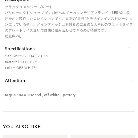
セラック x メルシー プレート
パリのセレクトショップ Merciがベルギーのインテリアブランド、SERAXに別
注をかけ製作したコレクションです。日本の"弁当"をデザインインスピレーショ
ンにしているそう。メインディッシュを彩るのに最適な大きめのフラットタイプ
のプレートサイズ違いで自由に組み合わせできるのが特徴です。
総在庫2点
Specifications
size: W225 × D148 × H16
material: POTTERY
color: OFF WHITE
Attention
レンタル品のため、多少の傷・汚れなどがある場合がございます。予めご了承く
ださい。
tag:
SERAX × Merci
,
off white
,
pottery
電子レンジ ○ / オーブン ○ / 食洗機 ○
YOU ALSO LIKE