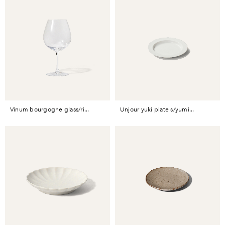
vinum bourgogne glass/ri...
unjour yuki plate s/yumi...