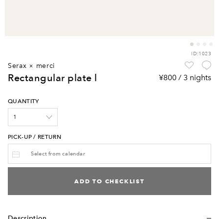
ID:1023
serax × merci
rectangular plate l
¥800 / 3 nights
QUANTITY
PICK-UP / RETURN
ADD TO CHECKLIST
Description