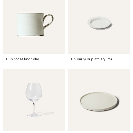
cup/jonas lindholm
unjour yuki plate s/yumi...