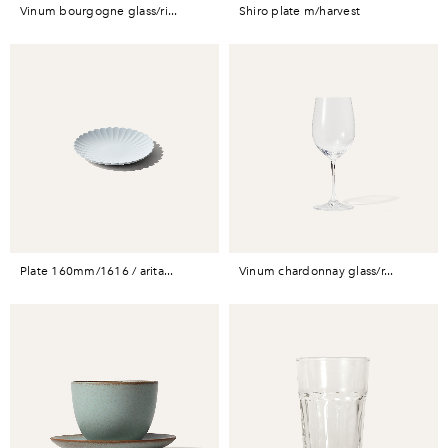
vinum bourgogne glass/ri...
shiro plate m/harvest
plate 160mm/1616 / arita...
vinum chardonnay glass/r...