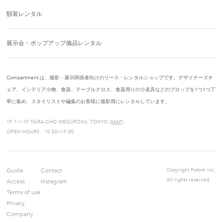
額装レンタル
展示会・ポップアップ備品レンタル
Compartment.は、撮影・展示関係者向けのリース・レンタルショップです。デザイナーズチ
ェア、インテリア小物、食器、テーブルクロス、食器周りの小道具などのプロップを1つ1つ丁
寧に集め、スタイリストや編集のお客様に撮影用にレンタルしています。
1F 1-1-19 TAIRA-CHO MEGUROKU, TOKYO (
MAP
)
OPEN HOURS : 10:00—19:00
Guide
Contact
Copyright Fotom inc.
All rights reserved.
Access
Instagram
Terms of use
Privacy
Company