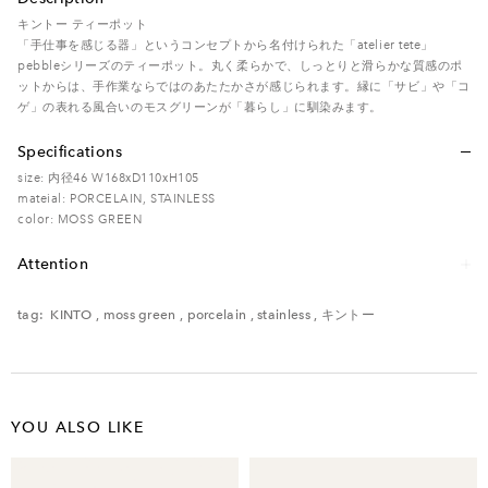
キントー ティーポット
「手仕事を感じる器」というコンセプトから名付けられた「atelier tete」
pebbleシリーズのティーポット。丸く柔らかで、しっとりと滑らかな質感のポ
ットからは、手作業ならではのあたたかさが感じられます。縁に「サビ」や「コ
ゲ」の表れる風合いのモスグリーンが「暮らし」に馴染みます。
Specifications
size: 内径46 W168xD110xH105
mateial: PORCELAIN, STAINLESS
color: MOSS GREEN
Attention
レンタル品のため、多少の傷・汚れなどがある場合がございます。予めご了承く
ださい。
tag:
KINTO
,
moss green
,
porcelain
,
stainless
,
キントー
電子レンジ ○ / オーブン × / 食洗機 ○
YOU ALSO LIKE