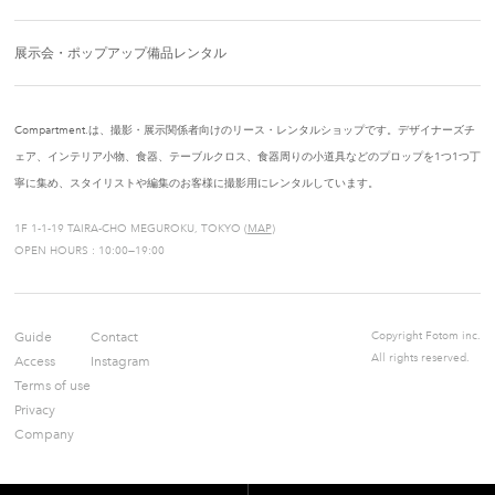
展示会・ポップアップ備品レンタル
Compartment.は、撮影・展示関係者向けのリース・レンタルショップです。デザイナーズチ
ェア、インテリア小物、食器、テーブルクロス、食器周りの小道具などのプロップを1つ1つ丁
寧に集め、スタイリストや編集のお客様に撮影用にレンタルしています。
1F 1-1-19 TAIRA-CHO MEGUROKU, TOKYO (
MAP
)
OPEN HOURS : 10:00—19:00
Guide
Contact
Copyright Fotom inc.
All rights reserved.
Access
Instagram
Terms of use
Privacy
Company