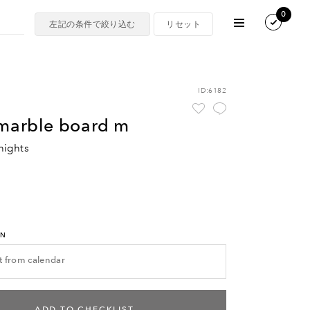
0
ID:6182
 marble board m
nights
RN
ADD TO CHECKLIST