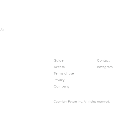
ル
Guide
Contact
Access
Instagram
Terms of use
Privacy
Company
Copyright Fotom inc.
All rights reserved.