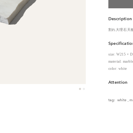
Description
割れ大理石天板
Specificatio
size: W215 × 
material: marbl
color: white
Attention
レンタル品の
tag:
white
,
m
ご了承くださ