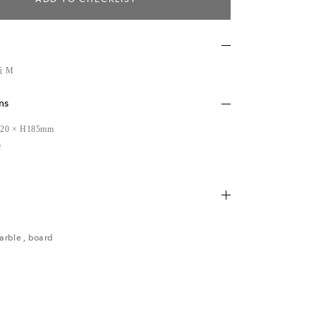
 M
ns
D20 × H185mm
e
ため、多少の傷・汚れなどがある場合がございます。予め
arble
,
board
い。