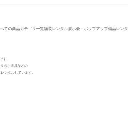
べての商品
カテゴリ一覧
額装レンタル
展示会・ポップアップ備品レンタ
プです。
周りの小道具などの
にレンタルしています。